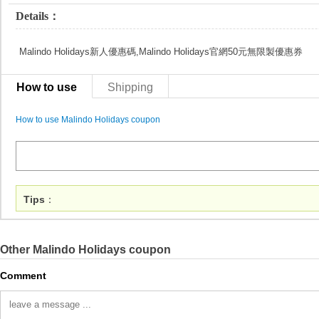
Details：
Malindo Holidays新人優惠碼,Malindo Holidays官網50元無限製優惠券
How to use
Shipping
How to use Malindo Holidays coupon
Tips
：
Other Malindo Holidays coupon
Comment