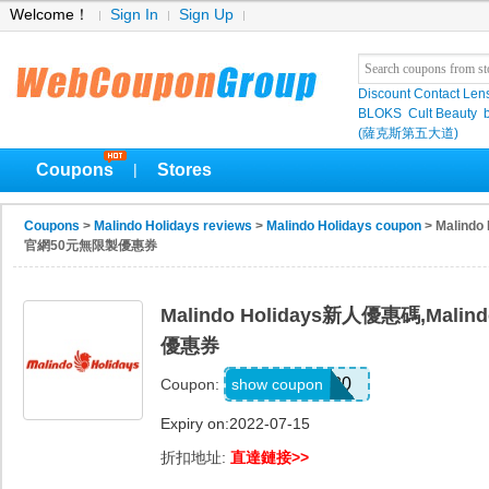
Welcome！
Sign In
Sign Up
Discount Contact Len
BLOKS
Cult Beauty
(薩克斯第五大道)
Coupons
Stores
|
Coupons
>
Malindo Holidays reviews
>
Malindo Holidays coupon
> Malindo
官網50元無限製優惠券
Malindo Holidays新人優惠碼,Mali
優惠券
NYE2020
show coupon
Coupon:
Expiry on:2022-07-15
折扣地址:
直達鏈接>>