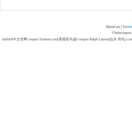
About us |
Terms
©
hulucoupon
farfetch中文官网 coupon
Amazon.com(美国亚马逊) coupon
Ralph Lauren(拉夫·劳伦) co