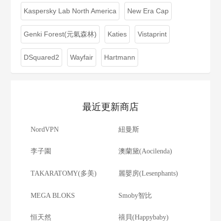
Kaspersky Lab North America
New Era Cap
Genki Forest(元氣森林)
Katies
Vistaprint
DSquared2
Wayfair
Hartmann
最近更新商店
NordVPN
紐曼斯
李子園
澳蘭黛(Aocilenda)
TAKARATOMY(多美)
麗嬰房(Lesenphants)
MEGA BLOKS
Smoby智比
恒天然
禧貝(Happybaby)