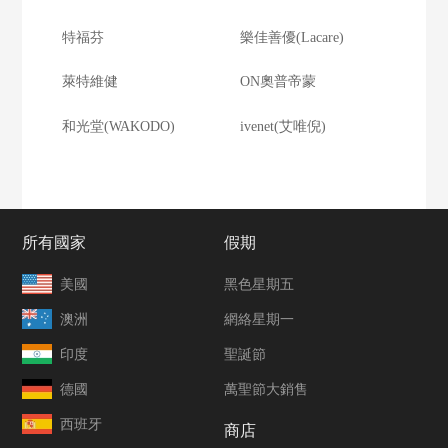
特福芬
樂佳善優(Lacare)
萊特維健
ON奧普帝蒙
和光堂(WAKODO)
ivenet(艾唯倪)
所有國家
假期
美國
黑色星期五
澳洲
網絡星期一
印度
聖誕節
德國
萬聖節大銷售
西班牙
商店