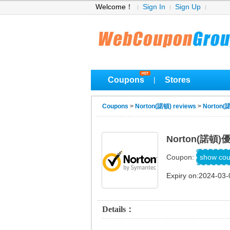
Welcome！
Sign In
Sign Up
Coupons
Stores
|
Coupons
>
Norton(諾頓) reviews
>
Norton(
Norton(諾頓
IT
show co
Coupon:
Expiry on:2024-03-
Details：