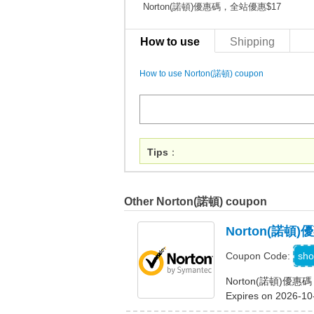
Norton(諾頓)優惠碼，全站優惠$17
How to use
Shipping
How to use Norton(諾頓) coupon
Tips
：
Other Norton(諾頓) coupon
Norton(諾
sho
Coupon Code:
Norton(諾頓)優
Expires on 2026-10