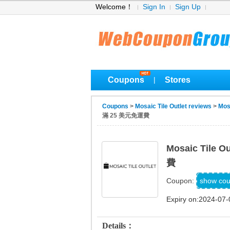
Welcome！
Sign In
Sign Up
Coupons
Stores
|
Coupons
>
Mosaic Tile Outlet reviews
>
Mos
滿 25 美元免運費
Mosaic Til
費
SHA
show co
Coupon:
Expiry on:2024-07-
Details：