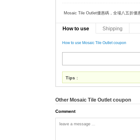
Mosaic Tile Outlet優惠碼，全場八五折優
How to use
Shipping
How to use Mosaic Tile Outlet coupon
Tips
：
Other Mosaic Tile Outlet coupon
Comment