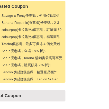
asted Coupon
Savage x Fenty優惠碼，使用代碼享受
15% 折扣
Banana Republic(香蕉國)優惠碼，2-3
天免費送貨
colourpop(卡拉泡泡)優惠碼，訂單滿 60
美元可享 20% 折扣
colourpop(卡拉泡泡)優惠碼，精選商品
優惠 5 美元
Tatcha優惠碼，最多可獲得 4 個免費迷
你，最低消費
SheIn優惠碼，全場 18% 折扣
SheIn優惠碼，Klarna 暢銷書最高可享受
80 美元折扣
SheIn優惠碼，購買額外 2% 折扣
Lenovo (聯想)優惠碼，精選產品額外
10% 折扣
Lenovo (聯想)優惠碼，Legion 5i Gen
10 筆記本電腦 31% 折扣
ot Coupon