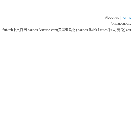
About us |
Terms
©
hulucoupon
farfetch中文官网 coupon
Amazon.com(美国亚马逊) coupon
Ralph Lauren(拉夫·劳伦) co