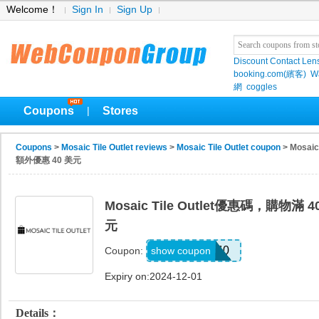
Welcome！
Sign In
Sign Up
Discount Contact Len
booking.com(繽客)
W
網
coggles
Coupons
Stores
|
Coupons
>
Mosaic Tile Outlet reviews
>
Mosaic Tile Outlet coupon
> Mosai
額外優惠 40 美元
Mosaic Tile Outlet優惠碼，購物滿
元
HZCP40
show coupon
Coupon:
Expiry on:2024-12-01
Details：