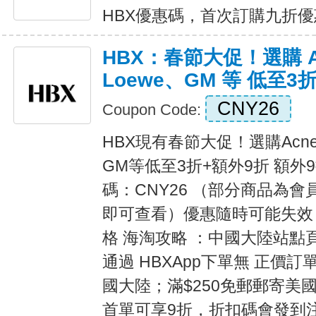
HBX優惠碼，首次訂購九折優惠 E
HBX：春節大促！選購 Acn
Loewe、GM 等 低至3
CNY26
Coupon Code:
HBX現有春節大促！選購AcneSt
GM等低至3折+額外9折 額
碼：CNY26 （部分商品為
即可查看）優惠隨時可能失效 
格 海淘攻略 ：中國大陸站點
通過 HBXApp下單無 正價訂單
國大陸；滿$250免郵郵寄美國
首單可享9折，折扣碼會發到注冊