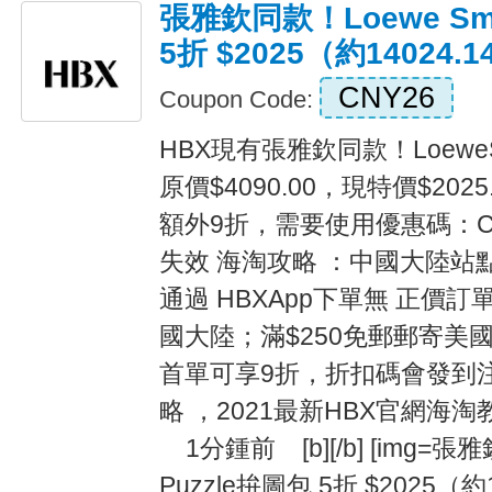
張雅欽同款！Loewe Sma
5折 $2025（約14024.
CNY26
Coupon Code:
HBX現有張雅欽同款！LoeweSm
原價$4090.00，現特價$2025
額外9折，需要使用優惠碼：C
失效 海淘攻略 ：中國大陸站
通過 HBXApp下單無 正價訂單
國大陸；滿$250免郵郵寄美國
首單可享9折，折扣碼會發到注冊
略 ，2021最新HBX官網
1分鍾前 [b][/b] [img=張雅
Puzzle拚圖包 5折 $2025（約1