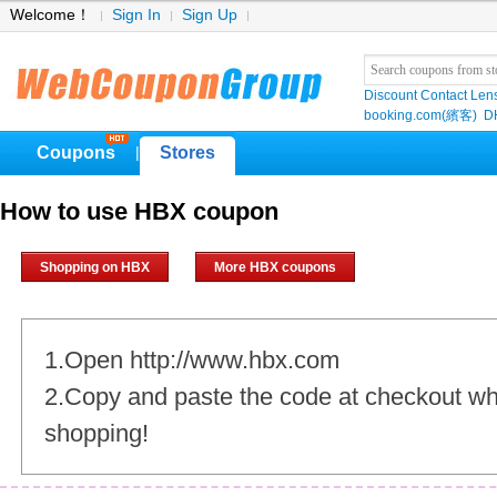
Welcome！
Sign In
Sign Up
Discount Contact Len
booking.com(繽客)
D
Coupons
Stores
|
How to use HBX coupon
Shopping on HBX
More HBX coupons
1.Open http://www.hbx.com
2.Copy and paste the code at checkout w
shopping!