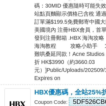
碼：30MID 優惠隨時可能失
站點頁麵顯示價格已含稅 通過 
訂單滿$199.5免費郵寄中國
美國境內 注冊HBX會員，首
發到注冊郵箱 .HBX 海淘攻略 
海淘教程 攻略小助手 1分鍾前 
難哄桑延同款！Acne Studio
折 HK$3990（約3660.03
元）]Public/Uploads/202509/
Expires on
HBX優惠碼，全站25%
5DF526CB
Coupon Code: