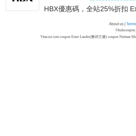
HBX優惠碼，全站25%折扣 Expi
About us |
Terms
©
hulucoupon
Vitacost.com coupon
Estee Lauder(雅诗兰黛) coupon
Neiman M