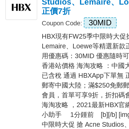
Studios、Lemaire、
正價7折
30MID
Coupon Code:
HBX現有FW25季中限時大促搶Ac
Lemaire、Loewe等精選新
用優惠碼：30MID 優惠隨時可
香港站價格 海淘攻略 ：中國
已含稅 通過 HBXApp下單無 
郵寄中國大陸；滿$250免郵郵
會員，首單可享9折，折扣碼會
海淘攻略 ，2021最新HB
小助手 1分鍾前 [b][/b] [im
中限時大促 搶 Acne Studios、