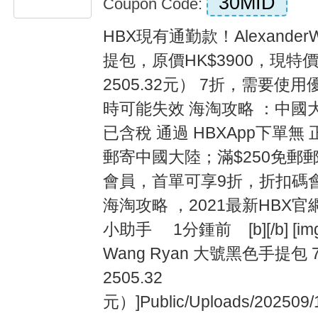
30MID
Coupon Code:
HBX現有通勤款！Alexander
提包，原價HK$3900，現特價
2505.32元） 7折，需要使用
時可能失效 海淘攻略 ：中國
已含稅 通過 HBXApp下單無 
郵寄中國大陸；滿$250免郵郵
會員，首單可享9折，折扣碼會
海淘攻略 ，2021最新HB
小助手 1分鍾前 [b][/b] [im
Wang Ryan 大號黑色手提包 
2505.32
元）]Public/Uploads/202509/