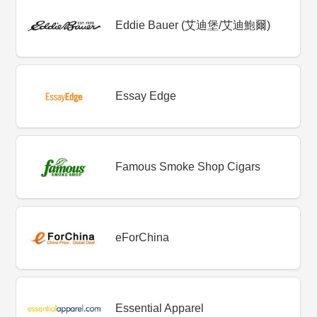
Eddie Bauer (艾迪堡/艾迪鮑爾)
Essay Edge
Famous Smoke Shop Cigars
eForChina
Essential Apparel