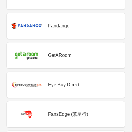
Fandango
GetARoom
Eye Buy Direct
FansEdge (繁星行)