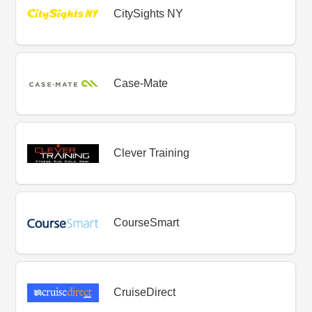
CitySights NY
Case-Mate
Clever Training
CourseSmart
CruiseDirect