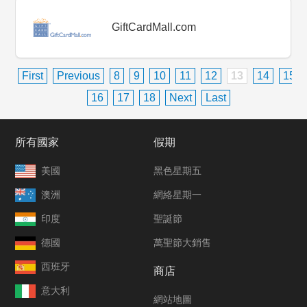
GiftCardMall.com
First
Previous
8
9
10
11
12
13
14
15
16
17
18
Next
Last
所有國家
假期
美國
黑色星期五
澳洲
網絡星期一
印度
聖誕節
德國
萬聖節大銷售
西班牙
商店
意大利
網站地圖