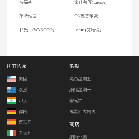
特福芬
樂佳善優(Lacare)
萊特維健
ON奧普帝蒙
和光堂(WAKODO)
ivenet(艾唯倪)
所有國家
假期
美國
黑色星期五
澳洲
網絡星期一
印度
聖誕節
德國
萬聖節大銷售
西班牙
商店
意大利
網站地圖