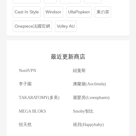
Cast In Style
Windsor
UllaPopken
東の茶
Onepiece法國官網
Volley AU
最近更新商店
NordVPN
紐曼斯
李子園
澳蘭黛(Aocilenda)
TAKARATOMY(多美)
麗嬰房(Lesenphants)
MEGA BLOKS
Smoby智比
恒天然
禧貝(Happybaby)