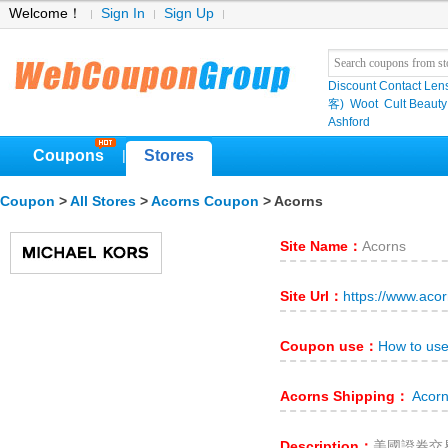
Welcome！
Sign In
Sign Up
Discount Contact Len
客)
Woot
Cult Beauty
Ashford
Coupons
Stores
|
Coupon
>
All Stores
>
Acorns Coupon
> Acorns
Site Name：
Acorns
Site Url：
https://www.aco
Coupon use：
How to us
Acorns Shipping：
Acorn
Description：
美國證券交