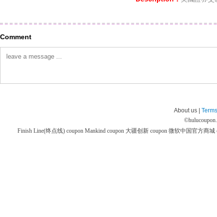
Comment
About us |
Terms
©
hulucoupon
Finish Line(终点线) coupon
Mankind coupon
大疆创新 coupon
微软中国官方商城 co