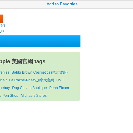
Add to Favorties
繽客)
oga
pple 美國官網 tags
eniss
Bobbi Brown Cosmetics (芭比波朗)
hair
La Roche-Posay加拿大官網
QVC
oebuy
Dog Collars Boutique
Penn Elcom
e Pen Shop
Michaels Stores