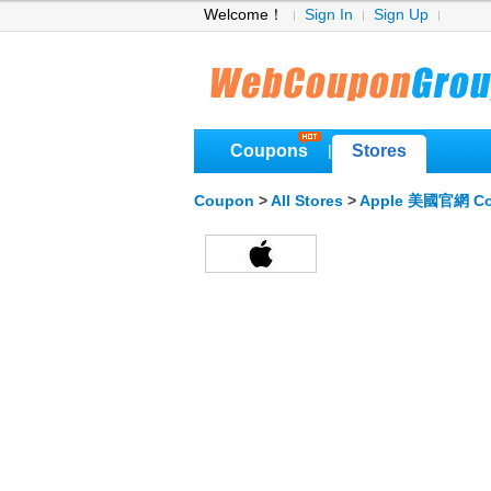
Welcome！
Sign In
Sign Up
Coupons
Stores
|
Coupon
>
All Stores
>
Apple 美國官網 C