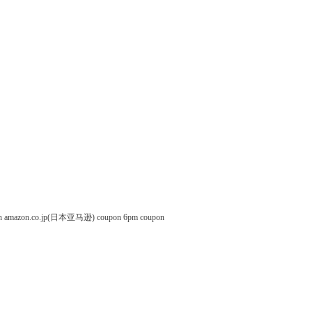
n
amazon.co.jp(日本亚马逊) coupon
6pm coupon