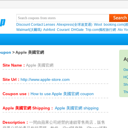
Discount Contact Lenses
Aliexpress(全球速賣通)
Woot
booking.com(
Walmart(沃爾瑪)
Ashford
Courant
DHGate
Trip.com攜程旅行網
Alo Y
oupon
> Apple 美國官網
A
Site Name：
Apple 美國官網
Gw
HQ
Site Url：
http://www.apple-store.com
Sh
Th
Coupon use：
How to use Apple 美國官網 coupon
Apple 美國官網 Shipping：
Apple 美國官網 shipping
Description：
一間由蘋果公司經營的連鎖零售商店，販售