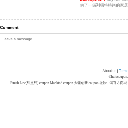
供了一係列獨特時尚的家居
Comment
About us |
Terms
©
hulucoupon
Finish Line(终点线) coupon
Mankind coupon
大疆创新 coupon
微软中国官方商城 co