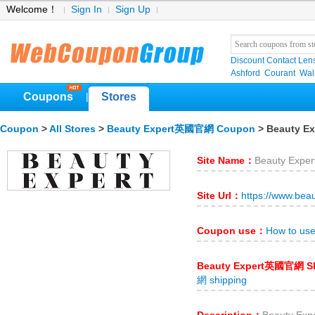
Welcome！
Sign In
Sign Up
Discount Contact Len
Ashford
Courant
Wa
Coupons
Stores
|
Coupon
>
All Stores
>
Beauty Expert英國官網 Coupon
> Beauty 
Site Name：
Beauty Exp
Site Url：
https://www.beau
Coupon use：
How to us
Beauty Expert英國官網 S
網 shipping