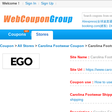
Welcome！
Sign In
Sign Up
Aliexpress(全球速賣通
booking.com(繽客)
D
Coupons
Stores
|
Coupon
>
All Stores
>
Carolina Footwear Coupon
> Carolina Foot
Site Name：
Carolina Foo
Site Url：
https://www.car
Coupon use：
How to use
Carolina Footwear Ship
shipping