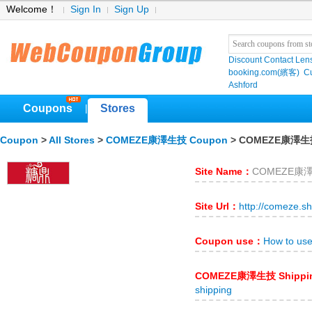
Welcome！
Sign In
Sign Up
Discount Contact Len
booking.com(繽客)
Cu
Ashford
Coupons
Stores
|
Coupon
>
All Stores
>
COMEZE康澤生技 Coupon
> COMEZE康澤生
Site Name：
COMEZE康
Site Url：
http://comeze.s
Coupon use：
How to u
COMEZE康澤生技 Shippi
shipping