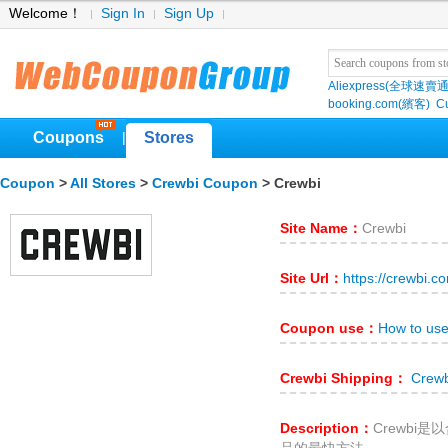
Welcome！
Sign In
Sign Up
Aliexpress(全球速賣通
booking.com(繽客)
Cu
Coupons
Stores
|
Coupon
>
All Stores
>
Crewbi Coupon
> Crewbi
Site Name：
Crewbi
Site Url：
https://crewbi.c
Coupon use：
How to us
Crewbi Shipping：
Crewb
Description：
Crewbi