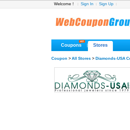
Welcome！
Sign In
Sign Up
Coupons
Stores
|
Coupon
>
All Stores
>
Diamonds-USA C