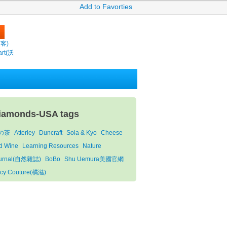
Add to Favorties
繽客)
rt(沃
iamonds-USA tags
の茶
Atterley
Duncraft
Soia & Kyo
Cheese
d Wine
Learning Resources
Nature
urnal(自然雜誌)
BoBo
Shu Uemura美國官網
icy Couture(橘滋)