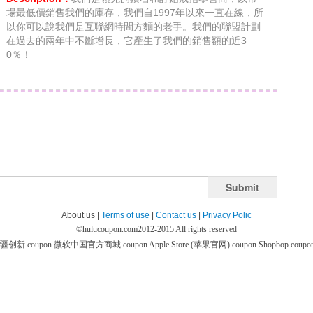
場最低價銷售我們的庫存，我們自1997年以來一直在線，所
以你可以說我們是互聯網時間方麵的老手。我們的聯盟計劃
在過去的兩年中不斷增長，它產生了我們的銷售額的近3
0％！
Submit
About us |
Terms of use
|
Contact us
|
Privacy Polic
©
hulucoupon.com
2012-2015 All rights reserved
疆创新 coupon
微软中国官方商城 coupon
Apple Store (苹果官网) coupon
Shopbop coupo