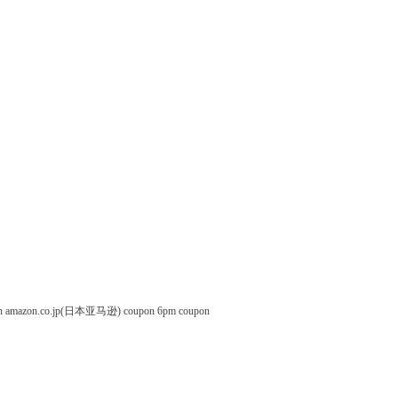
n
amazon.co.jp(日本亚马逊) coupon
6pm coupon