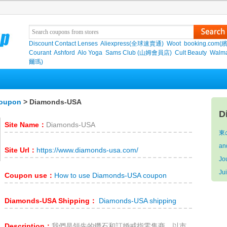
Discount Contact Lenses
Aliexpress(全球速賣通)
Woot
booking.com(
Courant
Ashford
Alo Yoga
Sams Club (山姆會員店)
Cult Beauty
Walma
爾瑪)
oupon
> Diamonds-USA
D
Site Name：
Diamonds-USA
東
an
Site Url：
https://www.diamonds-usa.com/
Jo
Ju
Coupon use：
How to use Diamonds-USA coupon
Diamonds-USA Shipping：
Diamonds-USA shipping
Description：
我們是領先的鑽石和訂婚戒指零售商，以市