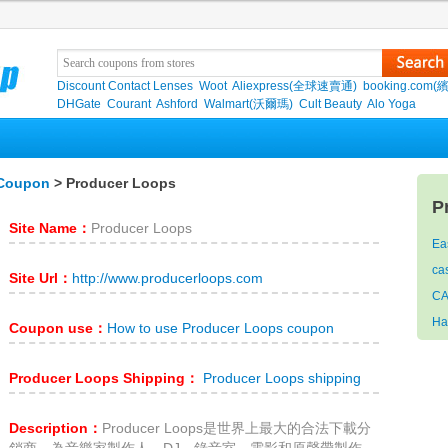
Discount Contact Lenses
Woot
Aliexpress(全球速賣通)
booking.com(
DHGate
Courant
Ashford
Walmart(沃爾瑪)
Cult Beauty
Alo Yoga
 Coupon
> Producer Loops
P
Site Name：
Producer Loops
Ea
ca
Site Url：
http://www.producerloops.com
C
Ha
Coupon use：
How to use Producer Loops coupon
Producer Loops Shipping：
Producer Loops shipping
Description：
Producer Loops是世界上最大的合法下載分