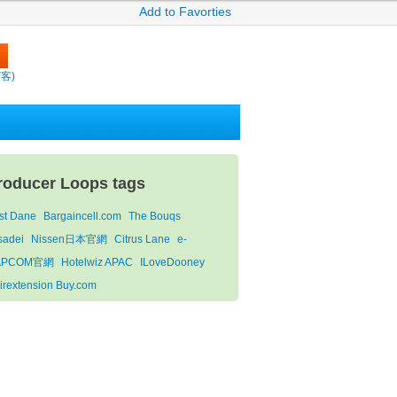
Add to Favorties
繽客)
roducer Loops tags
st Dane
Bargaincell.com
The Bouqs
sadei
Nissen日本官網
Citrus Lane
e-
APCOM官網
Hotelwiz APAC
ILoveDooney
irextension Buy.com