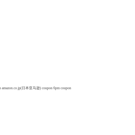
n
amazon.co.jp(日本亚马逊) coupon
6pm coupon