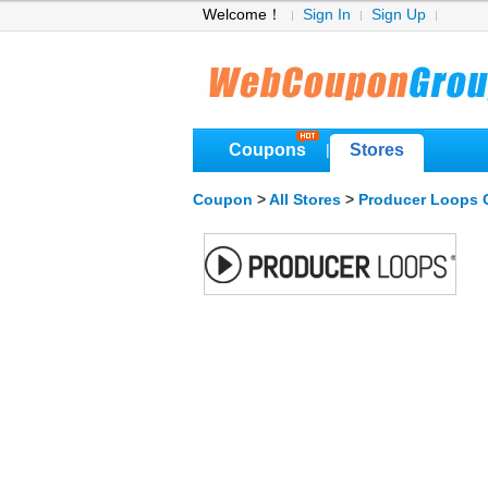
Welcome！
Sign In
Sign Up
Coupons
Stores
|
Coupon
>
All Stores
>
Producer Loops