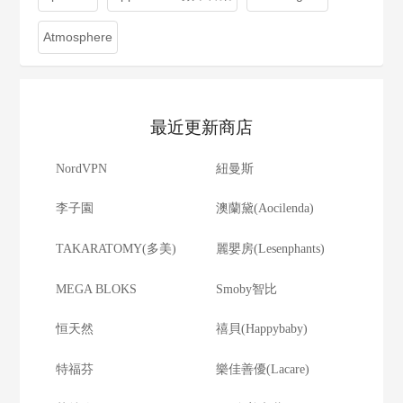
Atmosphere
最近更新商店
NordVPN
紐曼斯
李子園
澳蘭黛(Aocilenda)
TAKARATOMY(多美)
麗嬰房(Lesenphants)
MEGA BLOKS
Smoby智比
恒天然
禧貝(Happybaby)
特福芬
樂佳善優(Lacare)