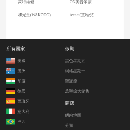
萊特維健
ON奧普帝蒙
和光堂(WAKODO)
ivenet(艾唯倪)
所有國家
假期
美國
黑色星期五
澳洲
網絡星期一
印度
聖誕節
德國
萬聖節大銷售
西班牙
商店
意大利
網站地圖
巴西
分類