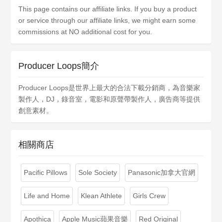
This page contains our affiliate links. If you buy a product
or service through our affiliate links, we might earn some
commissions at NO additional cost for you.
Producer Loops簡介
Producer Loops是世界上最大的合法下載分銷商，為音樂家
製作人，DJ，錄音室，電影和原聲帶製作人，廣告商等提供
創意素材。
相關商店
Pacific Pillows
Sole Society
Panasonic加拿大官網
Life and Home
Klean Athlete
Girls Crew
Apothica
Apple Music蘋果音樂
Red Original