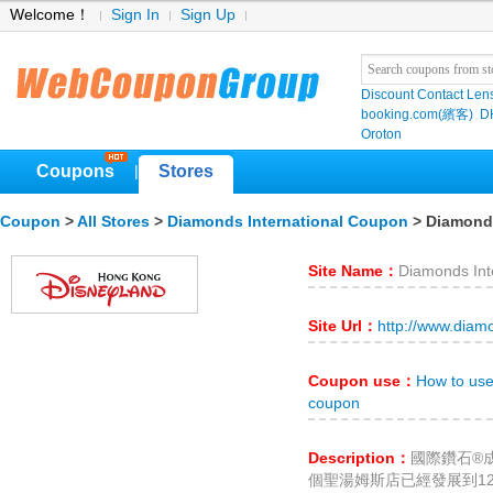
Welcome！
Sign In
Sign Up
Discount Contact Len
booking.com(繽客)
D
Oroton
Coupons
Stores
|
Coupon
>
All Stores
>
Diamonds International Coupon
> Diamonds
Site Name：
Diamonds Int
Site Url：
http://www.diam
Coupon use：
How to use
coupon
Description：
國際鑽石®
個聖湯姆斯店已經發展到1