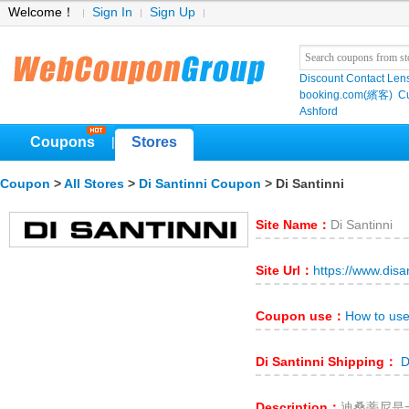
Welcome！
Sign In
Sign Up
Discount Contact Len
booking.com(繽客)
Cu
Ashford
Coupons
Stores
|
Coupon
>
All Stores
>
Di Santinni Coupon
> Di Santinni
Site Name：
Di Santinni
Site Url：
https://www.disa
Coupon use：
How to use
Di Santinni Shipping：
Di
Description：
迪桑蒂尼是