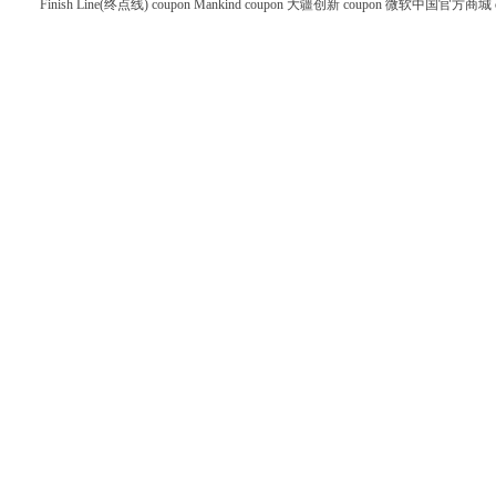
Finish Line(终点线) coupon
Mankind coupon
大疆创新 coupon
微软中国官方商城 co