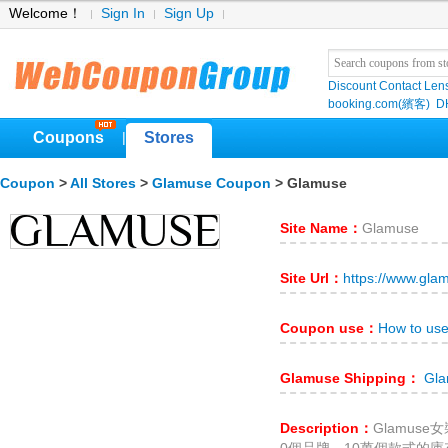
Welcome！
Sign In
Sign Up
Discount Contact Len
booking.com(繽客)
D
Coupons
Stores
|
Coupon
>
All Stores
>
Glamuse Coupon
> Glamuse
Site Name：
Glamuse
Site Url：
https://www.gla
Coupon use：
How to us
Glamuse Shipping：
Gla
Description：
Glamus