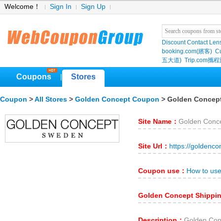
Welcome！
Sign In
Sign Up
Discount Contact Len
booking.com(繽客)
Cu
五大道)
Trip.com
Coupons
Stores
|
Coupon
>
All Stores
>
Golden Concept Coupon
> Golden Concep
Site Name：
Golden Conc
Site Url：
https://goldenc
Coupon use：
How to us
Golden Concept Shippi
Description：
Golden 