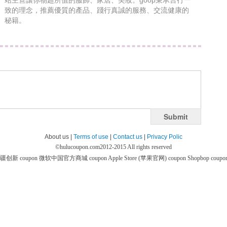
站主營讓你物超所值的服飾、家居、美妝。goop秉承言行一
致的理念，推薦優質的產品、踐行真誠的服務、交流健康的
秘籍。
Submit
About us |
Terms of use
|
Contact us
|
Privacy Polic
©
hulucoupon.com
2012-2015 All rights reserved
疆创新 coupon
微软中国官方商城 coupon
Apple Store (苹果官网) coupon
Shopbop coupo