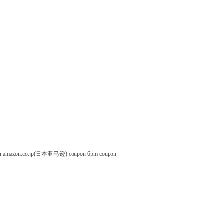
n
amazon.co.jp(日本亚马逊) coupon
6pm coupon