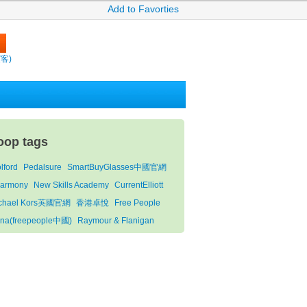
Add to Favorties
繽客)
oop tags
lford
Pedalsure
SmartBuyGlasses中國官網
armony
New Skills Academy
CurrentElliott
chael Kors芵國官網
香港卓悅
Free People
ina(freepeople中國)
Raymour & Flanigan