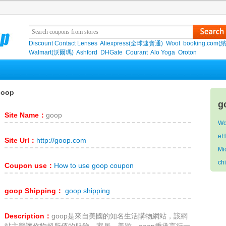
Discount Contact Lenses
Aliexpress(全球速賣通)
Woot
booking.com(
Walmart(沃爾瑪)
Ashford
DHGate
Courant
Alo Yoga
Oroton
goop
g
Site Name：
goop
Wo
eH
Site Url：
http://goop.com
Mi
ch
Coupon use：
How to use goop coupon
goop Shipping：
goop shipping
Description：
goop是來自美國的知名生活購物網站，該網