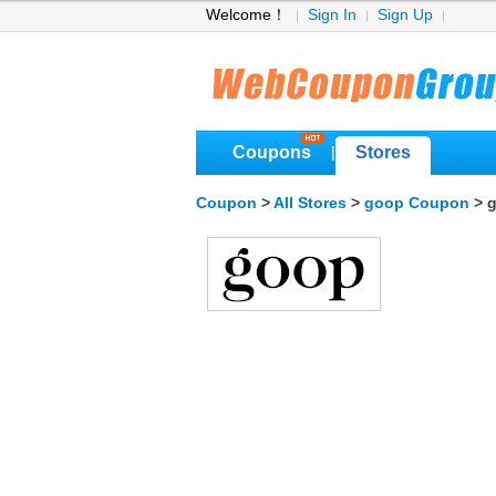
Welcome！
Sign In
Sign Up
Coupons
Stores
|
Coupon
>
All Stores
>
goop Coupon
> 