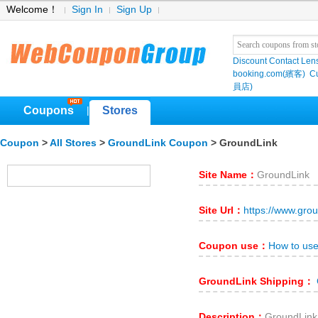
Welcome！
Sign In
Sign Up
Discount Contact Len
booking.com(繽客)
Cu
員店)
Coupons
Stores
|
Coupon
>
All Stores
>
GroundLink Coupon
> GroundLink
Site Name：
GroundLink
Site Url：
https://www.grou
Coupon use：
How to us
GroundLink Shipping：
Description：
GroundL