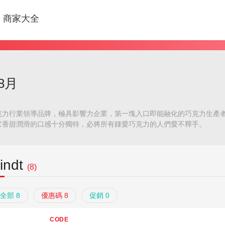
商家大全
年8月
克力行業領導品牌，極具影響力企業，第一塊入口即能融化的巧克力生產
它香甜潤滑的口感十分獨特，必將所有鍾愛巧克力的人們愛不釋手。
indt
(8)
全部 8
優惠碼 8
促銷 0
CODE