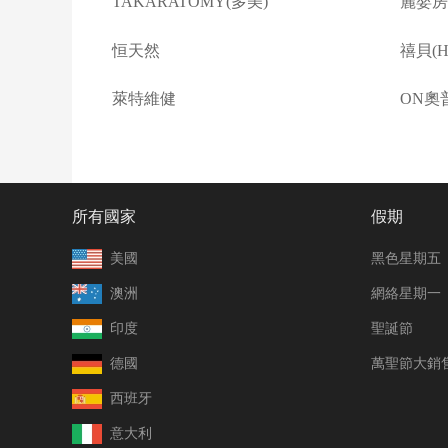
TAKARATOMY(多美)
麗嬰房(L
恒天然
禧貝(Ha
萊特維健
ON奧
所有國家
假期
美國
黑色星期五
澳洲
網絡星期一
印度
聖誕節
德國
萬聖節大銷
西班牙
意大利