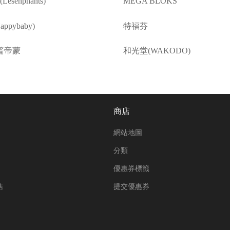
esenphants)
MEGA BLOKS
ppybaby)
特福芬
普帝蒙
和光堂(WAKODO)
商店
網站地圖
分類
優惠券標籤
售
提交優惠券