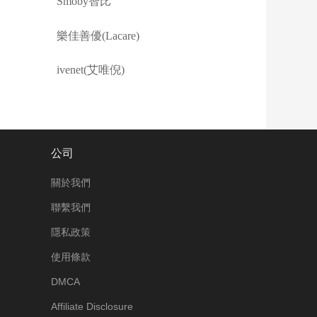
Smoby智比
樂佳善優(Lacare)
ivenet(艾唯倪)
公司
關於我們
聯繫我們
隱私政策
使用條款
DMCA
Affiliate Disclosure