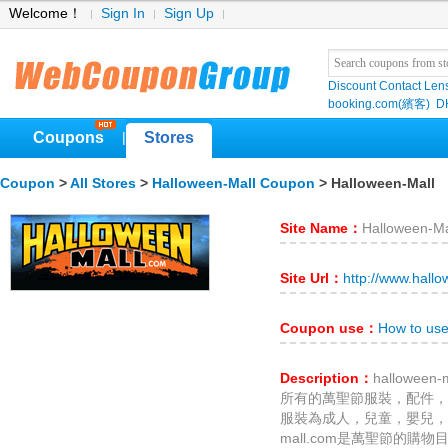
Welcome！
Sign In
Sign Up
Discount Contact Len
booking.com(繽客)
D
Coupons
Stores
|
Coupon
>
All Stores
>
Halloween-Mall Coupon
> Halloween-Mall
Site Name：
Halloween-Ma
Site Url：
http://www.hall
Coupon use：
How to use
Description：
hallowe
所有的萬聖節服裝，配件，
服裝為成人，兒童，嬰兒，和寵
mall.com是萬聖節的購物