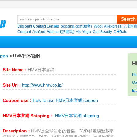
Discount Contact Lenses
booking.com(繽客)
Woot
Aliexpress(全球速
Courant
Ashford
Walmart(沃爾瑪)
Alo Yoga
Cult Beauty
DHGate
pon
> HMV日本官網
H
Site Name：
HMV日本官網
Pa
Op
Site Url：
http://www.hmv.co.jp/
Er
Coupon use：
How to use HMV日本官網 coupon
HMV日本官網 Shipping：
HMV日本官網 shipping
Description：
HMV是全球知名的音樂、DVD和電腦遊戲零