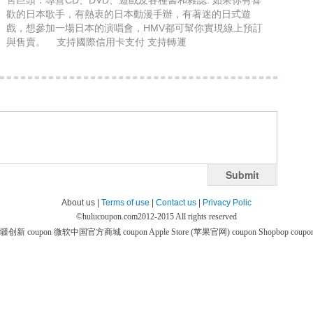
售巨頭：專營CD、DVD、遊戲及各種書和雜誌. 如果你有喜
歡的日本歌手，有熱衷的日本動漫手辦，有著迷的日式遊
戲，想參加一場日本的演唱會，HMV都可幫你實現線上預訂
與售賣。 支持國際信用卡支付 支持轉運
Submit
About us |
Terms of use
|
Contact us
|
Privacy Polic
©
hulucoupon.com
2012-2015 All rights reserved
疆创新 coupon
微软中国官方商城 coupon
Apple Store (苹果官网) coupon
Shopbop coupo