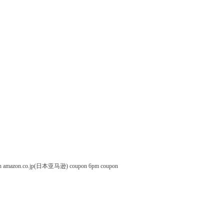
n
amazon.co.jp(日本亚马逊) coupon
6pm coupon