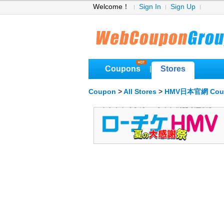
Welcome！
Sign In
Sign Up
Coupons
Stores
|
Coupon
>
All Stores
>
HMV日本官網 Cou