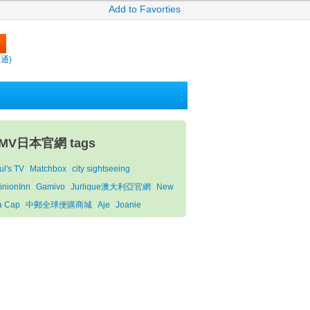
Add to Favorties
賣通)
MV日本官網 tags
ul's TV
Matchbox
city sightseeing
inionInn
Gamivo
Jurlique澳大利亞官網
New
a Cap
中郵全球便購商城
Aje
Joanie