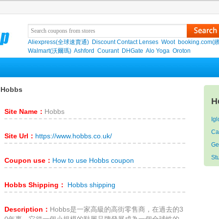
Aliexpress(全球速賣通)
Discount Contact Lenses
Woot
booking.com(
Walmart(沃爾瑪)
Ashford
Courant
DHGate
Alo Yoga
Oroton
 Hobbs
H
Site Name：
Hobbs
Ig
Ca
Site Url：
https://www.hobbs.co.uk/
Ge
St
Coupon use：
How to use Hobbs coupon
Hobbs Shipping：
Hobbs shipping
Description：
Hobbs是一家高級的高街零售商，在過去的3