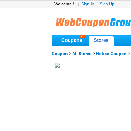
Welcome！
Sign In
Sign Up
Coupons
Stores
|
Coupon
>
All Stores
>
Hobbs Coupon
>