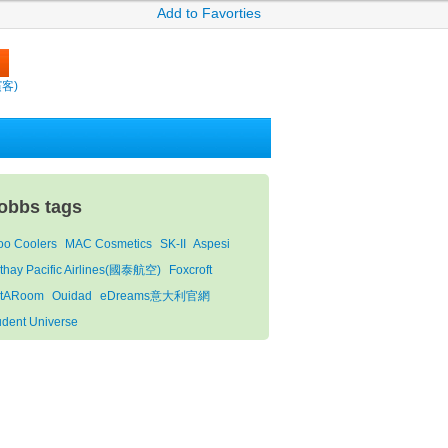
Add to Favorties
繽客)
obbs tags
loo Coolers
MAC Cosmetics
SK-II
Aspesi
thay Pacific Airlines(國泰航空)
Foxcroft
tARoom
Ouidad
eDreams意大利官網
udent Universe