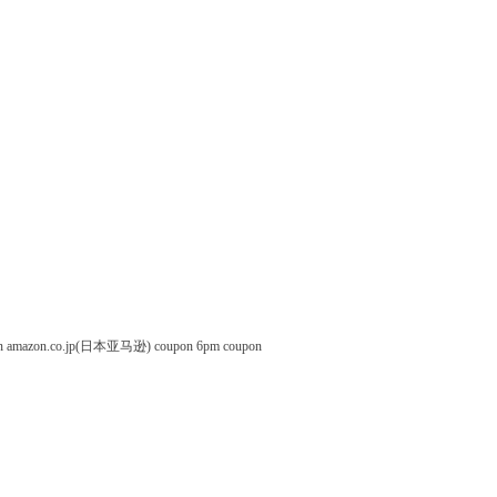
n
amazon.co.jp(日本亚马逊) coupon
6pm coupon