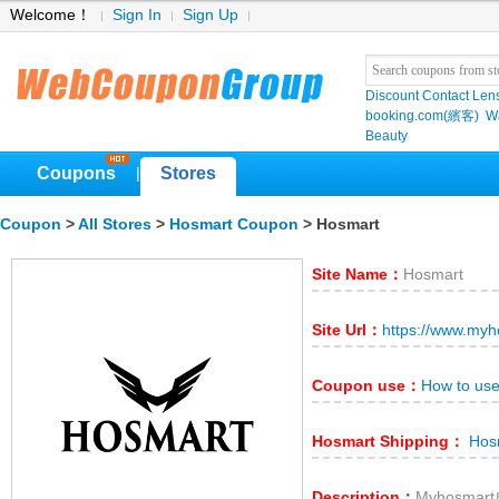
Welcome！
Sign In
Sign Up
Discount Contact Len
booking.com(繽客)
W
Beauty
Coupons
Stores
|
Coupon
>
All Stores
>
Hosmart Coupon
> Hosmart
Site Name：
Hosmart
Site Url：
https://www.my
Coupon use：
How to us
Hosmart Shipping：
Hosm
Description：
Myhosma