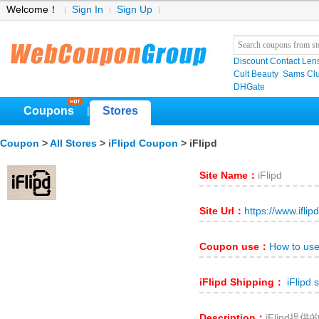
Welcome！
Sign In
Sign Up
Discount Contact Len
Cult Beauty
Sams C
DHGate
Coupons
Stores
|
Coupon
>
All Stores
>
iFlipd Coupon
> iFlipd
Site Name：
iFlipd
Site Url：
https://www.iflip
Coupon use：
How to use
iFlipd Shipping：
iFlipd 
Description：
iFlipd