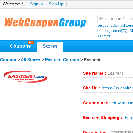
Welcome！
Sign In
Sign Up
Discount Contact Len
booking.com(繽客)
D
Ashford
Coupons
Stores
|
Coupon
>
All Stores
>
Easirent Coupon
> Easirent
Site Name：
Easirent
Site Url：
https://us.easire
Coupon use：
How to use
Easirent Shipping：
Easi
Description：
當您在佛羅裏