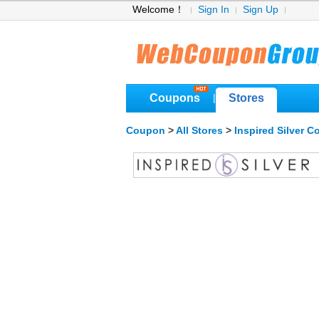
Welcome！
Sign In
Sign Up
Coupons
Stores
|
Coupon
>
All Stores
>
Inspired Silver 