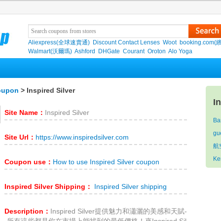
Aliexpress(全球速賣通)
Discount Contact Lenses
Woot
booking.com(
Walmart(沃爾瑪)
Ashford
DHGate
Courant
Oroton
Alo Yoga
Coupon
> Inspired Silver
I
Site Name：
Inspired Silver
Ba
gu
Site Url：
https://www.inspiredsilver.com
航
Ke
Coupon use：
How to use Inspired Silver coupon
Inspired Silver Shipping：
Inspired Silver shipping
Description：
Inspired Silver提供魅力和瀟灑的美感和天賦-