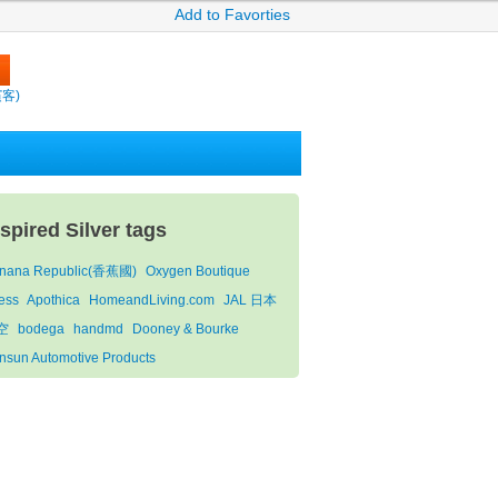
Add to Favorties
繽客)
nspired Silver tags
nana Republic(香蕉國)
Oxygen Boutique
ess
Apothica
HomeandLiving.com
JAL 日本
空
bodega
handmd
Dooney & Bourke
nsun Automotive Products