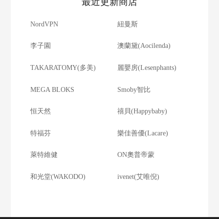
最近更新商店
NordVPN
紐曼斯
李子園
澳蘭黛(Aocilenda)
TAKARATOMY(多美)
麗嬰房(Lesenphants)
MEGA BLOKS
Smoby智比
恒天然
禧貝(Happybaby)
特福芬
樂佳善優(Lacare)
萊特維健
ON奧普帝蒙
和光堂(WAKODO)
ivenet(艾唯倪)