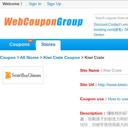
Welcome！
Sign In
Sign Up
Discount Contact Len
booking.com(繽客)
D
Oroton
Coupons
Stores
|
Coupon
>
All Stores
>
Kiwi Crate Coupon
> Kiwi Crate
Site Name：
Kiwi Crate
Site Url：
http://www.kiwic
Coupon use：
How to use
Description：
獼猴桃的箱
趣，鼓勵孩子的創造力和好
項目，但經常發現我最大的