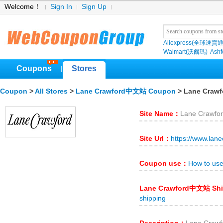
Welcome！
Sign In
Sign Up
Aliexpress(全球速賣通
Walmart(沃爾瑪)
Ashf
Coupons
Stores
|
Coupon
>
All Stores
>
Lane Crawford中文站 Coupon
> Lane Cra
Site Name：
Lane Crawf
Site Url：
https://www.lan
Coupon use：
How to us
Lane Crawford中文站 Sh
shipping