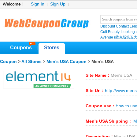
Welcome！
Sign In
Sign Up
Discount Contact Len
Cult Beauty
booking
Avenue (薩克斯第五大
Coupons
Stores
|
Coupon
>
All Stores
>
Men's USA Coupon
> Men's USA
Site Name：
Men's USA
Site Url：
http://www.men
Coupon use：
How to us
Men's USA Shipping：
Me
Description：
Men's 