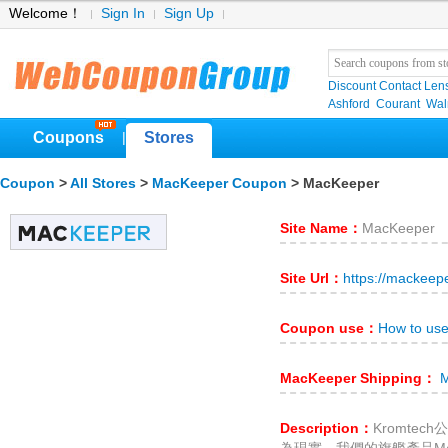
Welcome！
Sign In
Sign Up
Discount Contact Len
Ashford
Courant
Wa
Coupons
Stores
|
Coupon
>
All Stores
>
MacKeeper Coupon
> MacKeeper
Site Name：
MacKeeper
Site Url：
https://mackeep
Coupon use：
How to us
MacKeeper Shipping：
M
Description：
Kromte