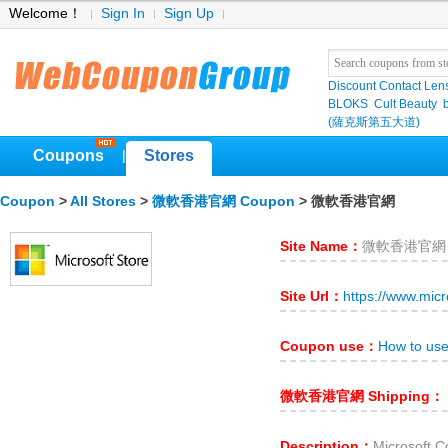
Welcome！
Sign In
Sign Up
Discount Contact Len
BLOKS
Cult Beauty
(薩克斯第五大道)
Coupons
Stores
|
Coupon
>
All Stores
>
微軟香港官網 Coupon
> 微軟香港官網
Site Name：
微軟香港官網
Site Url：
https://www.mic
Coupon use：
How to u
微軟香港官網 Shipping：
Description：
Microsof