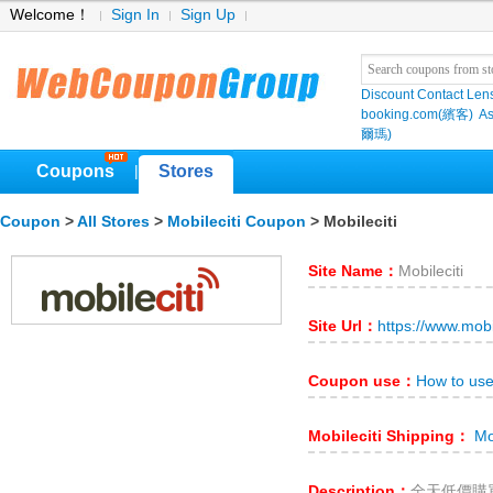
Welcome！
Sign In
Sign Up
Discount Contact Len
booking.com(繽客)
As
爾瑪)
Coupons
Stores
|
Coupon
>
All Stores
>
Mobileciti Coupon
> Mobileciti
Site Name：
Mobileciti
Site Url：
https://www.mobi
Coupon use：
How to use
Mobileciti Shipping：
Mob
Description：
全天低價購