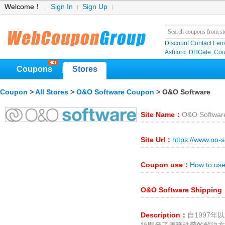
Welcome！
Sign In
Sign Up
Discount Contact Len
Ashford
DHGate
Cou
Coupons
Stores
|
Coupon
>
All Stores
>
O&O Software Coupon
> O&O Software
Site Name：
O&O Softwar
Site Url：
https://www.oo-
Coupon use：
How to us
O&O Software Shipping
Description：
自1997年