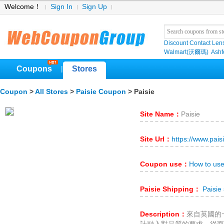
Welcome！
Sign In
Sign Up
Discount Contact Len
Walmart(沃爾瑪)
Ashf
Coupons
Stores
|
Coupon
>
All Stores
>
Paisie Coupon
> Paisie
Site Name：
Paisie
Site Url：
https://www.pais
Coupon use：
How to use
Paisie Shipping：
Paisie 
Description：
來自英國的一