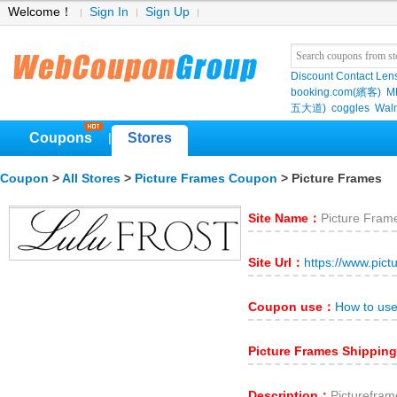
Welcome！
Sign In
Sign Up
Discount Contact Len
booking.com(繽客)
M
五大道)
coggles
Wal
Coupons
Stores
|
Coupon
>
All Stores
>
Picture Frames Coupon
> Picture Frames
Site Name：
Picture Fram
Site Url：
https://www.pic
Coupon use：
How to use
Picture Frames Shippin
Description：
Picture