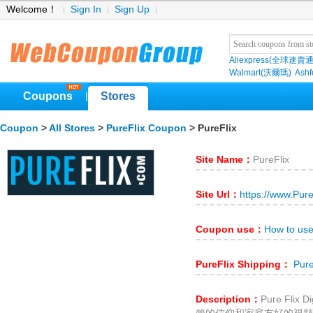
Welcome！
Sign In
Sign Up
Aliexpress(全球速賣通
Walmart(沃爾瑪)
Ashf
Coupons
Stores
|
Coupon
>
All Stores
>
PureFlix Coupon
> PureFlix
Site Name：
PureFlix
Site Url：
https://www.Pur
Coupon use：
How to use
PureFlix Shipping：
Pure
Description：
Pure Fli