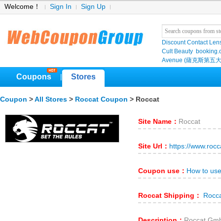
Welcome！
Sign In
Sign Up
Discount Contact Len
Cult Beauty
booking
Avenue (薩克斯第五大
Coupons
Stores
|
Coupon
>
All Stores
>
Roccat Coupon
> Roccat
Site Name：
Roccat
Site Url：
https://www.roc
Coupon use：
How to us
Roccat Shipping：
Rocca
Description：
Roccat