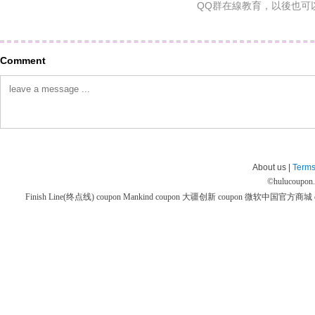
QQ群在線教育，以後也可
Comment
About us |
Terms
©
hulucoupon
Finish Line(终点线) coupon
Mankind coupon
大疆创新 coupon
微软中国官方商城 co