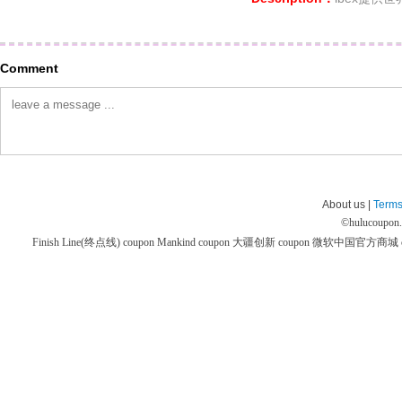
Comment
About us |
Terms
©
hulucoupon
Finish Line(终点线) coupon
Mankind coupon
大疆创新 coupon
微软中国官方商城 co