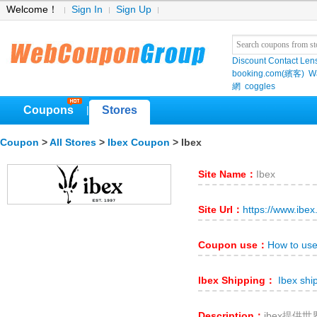
Welcome！
Sign In
Sign Up
Discount Contact Len
booking.com(繽客)
W
網
coggles
Coupons
Stores
|
Coupon
>
All Stores
>
Ibex Coupon
> Ibex
Site Name：
Ibex
Site Url：
https://www.ibe
Coupon use：
How to use
Ibex Shipping：
Ibex shi
Description：
ibex提