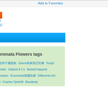
Add to Favorties
t
店)
erenata Flowers tags
吉特千層蛋糕
Zalora馬來西亞官網
Tough
dder
Gabriel & Co
Barbell Apparel
ookers
Economist美國官網
Differenta HU-
O
Charles Tyrwhitt
Brastemp