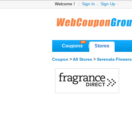
Welcome！
Sign In
Sign Up
Coupons
Stores
|
Coupon
>
All Stores
>
Serenata Flower