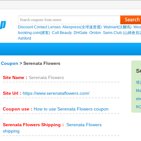
Discount Contact Lenses
Aliexpress(全球速賣通)
Walmart(沃爾瑪)
Woo
booking.com(繽客)
Cult Beauty
DHGate
Oroton
Sams Club (山姆會員
Ashford
s Coupon
> Serenata Flowers
S
Site Name：
Serenata Flowers
塔
Mu
Site Url：
https://www.serenataflowers.com/
eb
R
Coupon use：
How to use Serenata Flowers coupon
Serenata Flowers Shipping：
Serenata Flowers
shipping