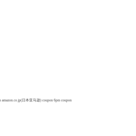
n
amazon.co.jp(日本亚马逊) coupon
6pm coupon