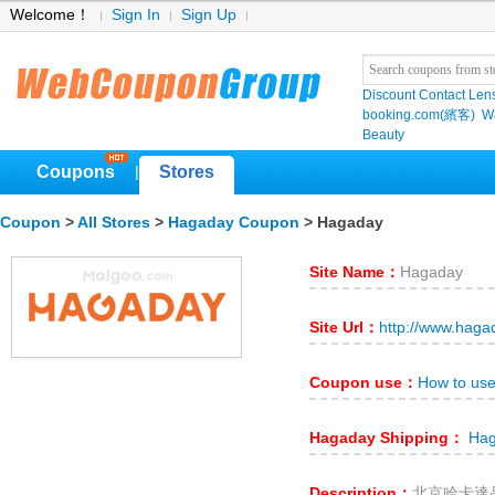
Welcome！
Sign In
Sign Up
Discount Contact Len
booking.com(繽客)
W
Beauty
Coupons
Stores
|
Coupon
>
All Stores
>
Hagaday Coupon
> Hagaday
Site Name：
Hagaday
Site Url：
http://www.hag
Coupon use：
How to us
Hagaday Shipping：
Hag
Description：
北京哈卡達