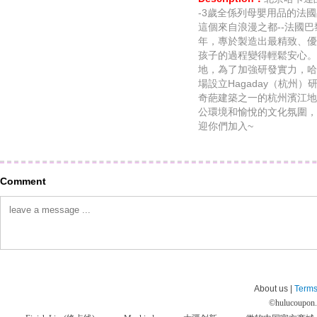
-3歲全係列母嬰用品的法國
這個來自浪漫之都--法國巴
年，專於製造出最精致、優
孩子的過程變得輕鬆安心。
地，為了加強研發實力，哈
場設立Hagaday（杭州
奇葩建築之一的杭州濱江地
公環境和愉悅的文化氛圍，
迎你們加入~
Comment
About us |
Terms
©
hulucoupon