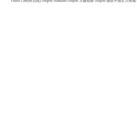
Finish Line(终点线) coupon
Mankind coupon
大疆创新 coupon
微软中国官方商城 co