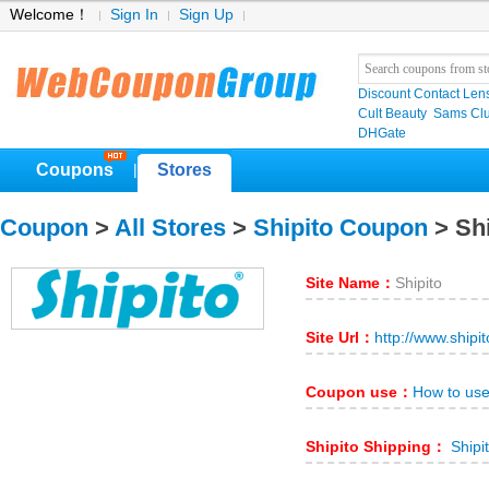
Welcome！
Sign In
Sign Up
Discount Contact Len
Cult Beauty
Sams C
DHGate
Coupons
Stores
|
Coupon
>
All Stores
>
Shipito Coupon
> Shi
Site Name：
Shipito
Site Url：
http://www.shipi
Coupon use：
How to use
Shipito Shipping：
Shipit