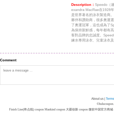
Description：
Speedo
exandra MacRae在
是世界著名的泳衣製造商。S
夥伴和讚助商，很多奧運選
了奧運冠軍，這也成為了Sp
為保持新鮮感，每年都有高
客對品牌的忠誠度。Spee
練水專用泳衣、兒童泳衣及
Comment
About us |
Terms
©
hulucoupon
Finish Line(终点线) coupon
Mankind coupon
大疆创新 coupon
微软中国官方商城 co