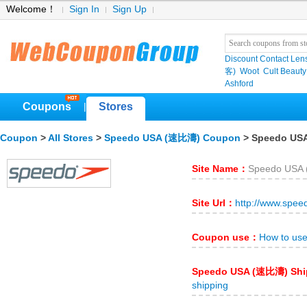
Welcome！
Sign In
Sign Up
Discount Contact Len
客)
Woot
Cult Beauty
Ashford
Coupons
Stores
|
Coupon
>
All Stores
>
Speedo USA (速比濤) Coupon
> Speedo US
Site Name：
Speedo USA
Site Url：
http://www.spe
Coupon use：
How to us
Speedo USA (速比濤) Sh
shipping